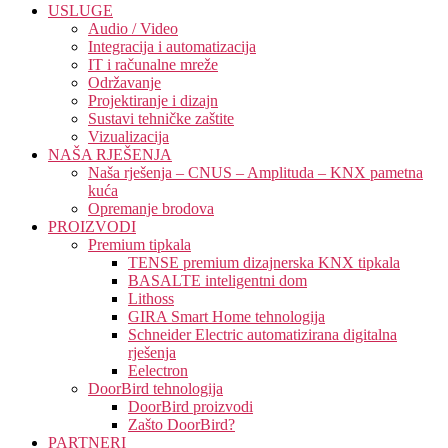
USLUGE
Audio / Video
Integracija i automatizacija
IT i računalne mreže
Održavanje
Projektiranje i dizajn
Sustavi tehničke zaštite
Vizualizacija
NAŠA RJEŠENJA
Naša rješenja – CNUS – Amplituda – KNX pametna
kuća
Opremanje brodova
PROIZVODI
Premium tipkala
TENSE premium dizajnerska KNX tipkala
BASALTE inteligentni dom
Lithoss
GIRA Smart Home tehnologija
Schneider Electric automatizirana digitalna
rješenja
Eelectron
DoorBird tehnologija
DoorBird proizvodi
Zašto DoorBird?
PARTNERI