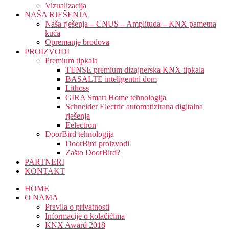
Vizualizacija
NAŠA RJEŠENJA
Naša rješenja – CNUS – Amplituda – KNX pametna
kuća
Opremanje brodova
PROIZVODI
Premium tipkala
TENSE premium dizajnerska KNX tipkala
BASALTE inteligentni dom
Lithoss
GIRA Smart Home tehnologija
Schneider Electric automatizirana digitalna
rješenja
Eelectron
DoorBird tehnologija
DoorBird proizvodi
Zašto DoorBird?
PARTNERI
KONTAKT
HOME
O NAMA
Pravila o privatnosti
Informacije o kolačićima
KNX Award 2018