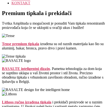
KONTAKT
Premium tipkala i prekidači
Tvrtka Amplituda u mogućnosti je ponuditi Vam tipkala renomiranih
proizvođača koja će se uklopiti u svačiji ukus i budžet!
Tense premium tipkala
izrađena su od raznih materijala kao što su
aluminij, bakar, bronca, pravo drvo i pravi kamen.
BASALTE inteligentni dizajn
. Pametna tehnologija za dom koja
se suptilno uklapa u vaš životni prostor i stil života. Precizno
obrađena tipkala s vrhunskom završnom obradom, ručno izrađene s
ljubavlju u Belgiji.
Lithoss ručno izrađena tipkala
i prekidači proizvode se u raznim
varijantama. U širokoj paleti boja i varijanti metala zasigurno ćete