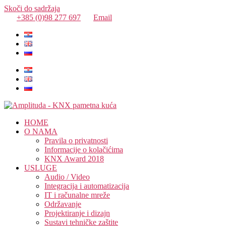
Skoči do sadržaja
+385 (0)98 277 697
Email
HOME
O NAMA
Pravila o privatnosti
Informacije o kolačićima
KNX Award 2018
USLUGE
Audio / Video
Integracija i automatizacija
IT i računalne mreže
Održavanje
Projektiranje i dizajn
Sustavi tehničke zaštite