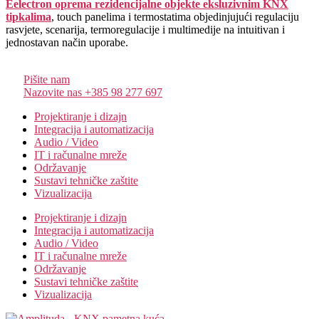
Eelectron oprema rezidencijalne objekte eksluzivnim KNX
tipkalima
, touch panelima i termostatima objedinjujući regulaciju
rasvjete, scenarija, termoregulacije i multimedije na intuitivan i
jednostavan način uporabe.
Pišite nam
Nazovite nas +385 98 277 697
Projektiranje i dizajn
Integracija i automatizacija
Audio / Video
IT i računalne mreže
Održavanje
Sustavi tehničke zaštite
Vizualizacija
Projektiranje i dizajn
Integracija i automatizacija
Audio / Video
IT i računalne mreže
Održavanje
Sustavi tehničke zaštite
Vizualizacija