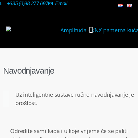
+385 (0)98 277 697
Email
NAŠA RJEŠENJA
Navodnjavanje
Uz inteligentne sustave ručno navodnjavanje je
prošlost.
Odredite sami kada i u koje vrijeme će se paliti