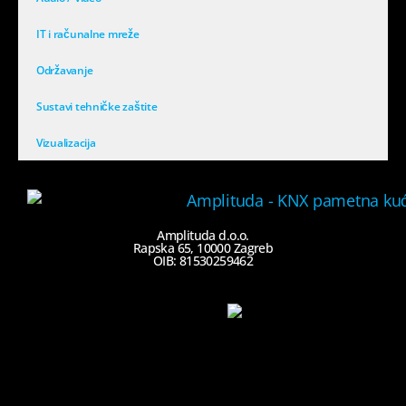
IT i računalne mreže
Održavanje
Sustavi tehničke zaštite
Vizualizacija
Amplituda d.o.o.
Rapska 65, 10000 Zagreb
OIB: 81530259462